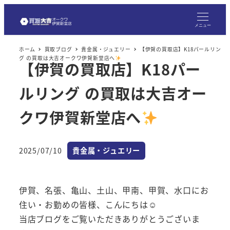
メ
イ
メニュー
ン
ホーム
買取ブログ
貴金属・ジュエリー
【伊賀の買取店】K18パールリン
コ
グ の買取は大吉オークワ伊賀新堂店へ
【伊賀の買取店】K18パー
ン
テ
ルリング の買取は大吉オー
ン
ツ
クワ伊賀新堂店へ
へ
移
カテゴリー
2025/07/10
貴金属・ジュエリー
動
投稿日
伊賀、名張、亀山、土山、甲南、甲賀、水口にお
住い・お勤めの皆様、こんにちは☺
当店ブログをご覧いただきありがとうございま