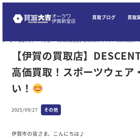
メ
イ
買取ブログ
買取
ン
コ
ン
ホーム
買取ブログ
その他
【伊賀の買取店】DESCENTE デサント DOR-C
テ
【伊賀の買取店】DESCENT
ン
ツ
高価買取！スポーツウェア
へ
い！
移
動
カテゴリー
2025/09/27
その他
投稿日
伊賀市の皆さま、こんにちは♪