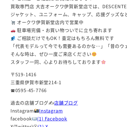
買取専門店 大吉オークワ伊賀新堂店では、DESCEN
ジャケット、ユニフォーム、キャップ、応援グッズな
オークワ伊賀新堂店内で営業中
駐車場完備・お買い物ついでに立ち寄れます
ご相談だけでもOK！査定はもちろん無料です
「代表モデルって今でも需要あるのかな…」「昔のウ
そんな時は、ぜひ一度ご来店ください
スタッフ一同、心よりお待ちしております
〒519-1416
三重県伊賀市新堂214-1
☎0595-45-7766
過去の店舗ブログ✍
店舗ブログ
Instagram
Instagram
facebook
(1) Facebook
X(Twitter)Ⓧ
(1) X