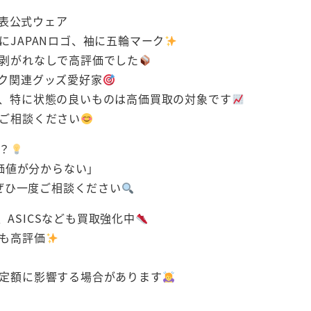
代表公式ウェア
JAPANロゴ、袖に五輪マーク
剥がれなしで高評価でした
ク関連グッズ愛好家
、特に状態の良いものは高価買取の対象です
ご相談ください
？
価値が分からない」
ぜひ一度ご相談ください
NO、ASICSなども買取強化中
も高評価
定額に影響する場合があります