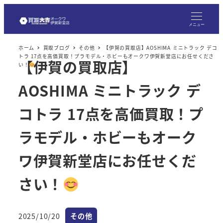
メ
イ
メニュー
ン
ホーム
買取ブログ
その他
【伊賀の買取店】AOSHIMA ミニトラック デコ
コ
トラ 17点を高価買取！プラモデル・ホビーもオークワ伊賀新堂店にお任せくださ
【伊賀の買取店】
ン
い！
テ
AOSHIMA ミニトラック デ
ン
ツ
コトラ 17点を高価買取！プ
へ
ラモデル・ホビーもオーク
移
動
ワ伊賀新堂店にお任せくだ
さい！
カテゴリー
2025/10/20
その他
投稿日