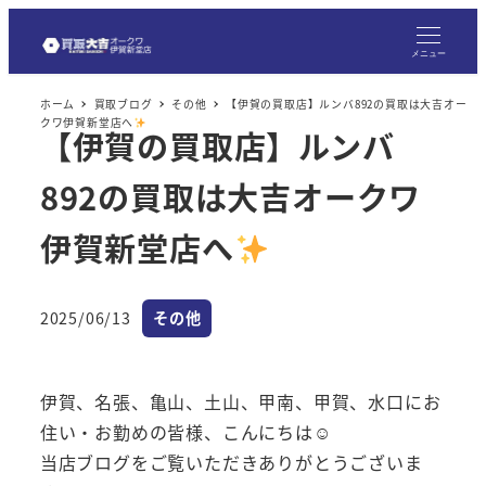
メ
イ
メニュー
ン
ホーム
買取ブログ
その他
【伊賀の買取店】ルンバ892の買取は大吉オー
コ
クワ伊賀新堂店へ
【伊賀の買取店】ルンバ
ン
テ
892の買取は大吉オークワ
ン
ツ
伊賀新堂店へ
へ
移
カテゴリー
2025/06/13
その他
動
投稿日
伊賀、名張、亀山、土山、甲南、甲賀、水口にお
住い・お勤めの皆様、こんにちは☺
当店ブログをご覧いただきありがとうございま