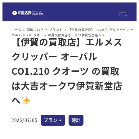
メ
イ
メニュー
ン
ホーム
買取ブログ
ブランド
【伊賀の買取店】エルメス クリッパー オー
コ
バル CO1.210 クオーツ の買取は大吉オークワ伊賀新堂店へ
【伊賀の買取店】エルメス
ン
テ
クリッパー オーバル
ン
ツ
CO1.210 クオーツ の買取
へ
は大吉オークワ伊賀新堂店
移
動
へ
カテゴリー
カテゴリー
2025/07/05
ブランド
時計
投稿日