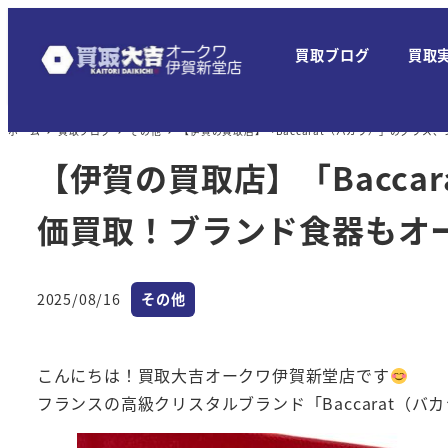
メ
イ
買取ブログ
買取
ン
コ
ン
ホーム
買取ブログ
その他
【伊賀の買取店】「Baccarat（バカラ）」のグラ
テ
【伊賀の買取店】「Bacc
ン
ツ
価買取！ブランド食器もオ
へ
移
カテゴリー
2025/08/16
その他
動
投稿日
こんにちは！買取大吉オークワ伊賀新堂店です
フランスの高級クリスタルブランド「Baccarat（