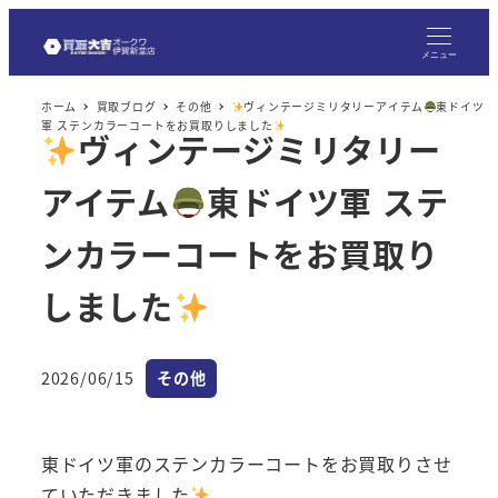
メ
イ
メニュー
ン
ホーム
買取ブログ
その他
ヴィンテージミリタリーアイテム
東ドイツ
コ
軍 ステンカラーコートをお買取りしました
ヴィンテージミリタリー
ン
テ
アイテム
東ドイツ軍 ステ
ン
ツ
ンカラーコートをお買取り
へ
しました
移
動
カテゴリー
2026/06/15
その他
投稿日
東ドイツ軍のステンカラーコートをお買取りさせ
ていただきました